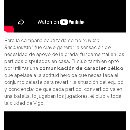
Para la campaña bautizada como
“A Nosa
Reconquista”
fue clave generar la sensación de
necesidad de apoyo de la grada, fundamental en los
partidos disputados en casa. El club también optó
por utilizar una
comunicación de carácter bélico
que apelase a la actitud heroica que necesitaba el
conjunto celeste para revertir la situación del equipo
y concienciar de que cada partido, convertido ya en
una batalla, lo jugaban los jugadores, el club y toda
la ciudad de Vigo.