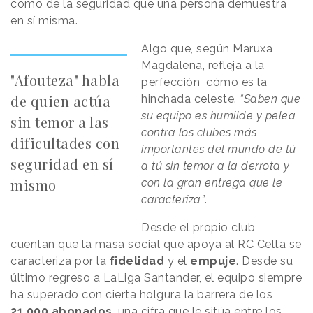
como de la seguridad que una persona demuestra
en sí misma.
Algo que, según Maruxa
Magdalena, refleja a la
"Afouteza" habla
perfección cómo es la
de quien actúa
hinchada celeste.
“Saben que
su equipo es humilde y pelea
sin temor a las
contra los clubes más
dificultades con
importantes del mundo de tú
seguridad en sí
a tú sin temor a la derrota y
mismo
con la gran entrega que le
caracteriza”
.
Desde el propio club,
cuentan que la masa social que apoya al RC Celta se
caracteriza por la
fidelidad
y el
empuje
. Desde su
último regreso a LaLiga Santander, el equipo siempre
ha superado con cierta holgura la barrera de los
21.000 abonados
, una cifra que le sitúa entre los