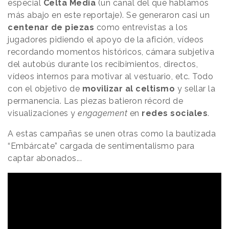
especial
Celta Media
(un canal del que hablamos
más abajo en este reportaje). Se generaron casi un
centenar de piezas
como entrevistas a los
jugadores pidiendo el apoyo de la afición, vídeos
recordando momentos históricos, cámara subjetiva
del autobús durante los recibimientos, directos,
vídeos internos para motivar al vestuario, etc. Todo
con el objetivo de
movilizar al celtismo
y sellar la
permanencia. Las piezas batieron récord de
visualizaciones y
engagement
en
redes sociales
.
A estas campañas se unen otras como la bautizada
“Embárcate” cargada de sentimentalismo para
captar abonados...