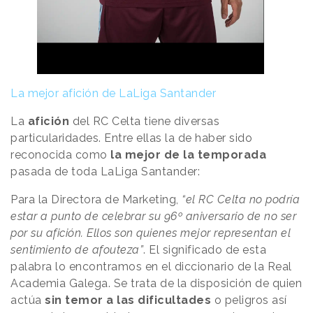
La mejor afición de LaLiga Santander
La
afición
del RC Celta tiene diversas
particularidades. Entre ellas la de haber sido
reconocida como
la mejor de la temporada
pasada de toda LaLiga Santander:
Para la Directora de Marketing,
“el RC Celta no podría
estar a punto de celebrar su 96º aniversario de no ser
por su afición. Ellos son quienes mejor representan el
sentimiento de afouteza”
. El significado de esta
palabra lo encontramos en el diccionario de la Real
Academia Galega. Se trata de la disposición de quien
actúa
sin temor a las dificultades
o peligros así