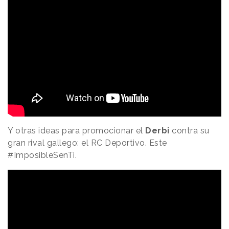
Y otras ideas para promocionar el
Derbi
contra su
gran rival gallego: el RC Deportivo. Este
#ImposibleSenTi.