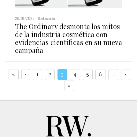
30/01/2025
Redacción
The Ordinary desmonta los mitos
de la industria cosmética con
evidencias científicas en su nueva
campaña
«
‹
1
2
3
4
5
6
...
›
»