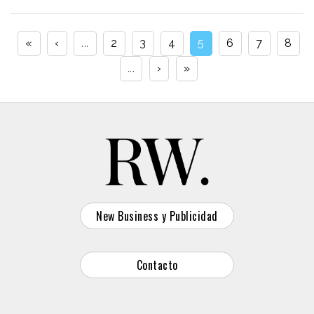
«
‹
...
2
3
4
5
6
7
8
...
›
»
New Business y Publicidad
Contacto