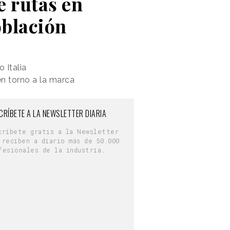
 rutas en
oblación
 Italia
en torno a la marca
CRÍBETE A LA NEWSLETTER DIARIA
críbete gratis a la Newsletter
 reciben a diario más de 50.000
fesionales de la industria.