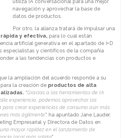
utiliza IA conversacional para una mejor
navegación y aprovechar la base de
datos de productos.
Por otro, la alianza tratará de impulsar una
rápida y efectiva,
para lo cual están
ncia artificial generativa en el apartado de I+D
s especialistas y científicos de la compañía
ponder a las tendencias con productos e
ue la ampliación del acuerdo responde a su
a para la creación de
productos de alta
alizadas.
“
Gracias a las herramientas de IA
plia experiencia, podemos aprovechar los
a para crear experiencias de consumo aún más
iones más ágilmente
”, ha apuntado Jane Lauder,
eting Empresarial y Directora de Datos en
 una mayor rapidez en el lanzamiento de
ancia local más sólida
”.