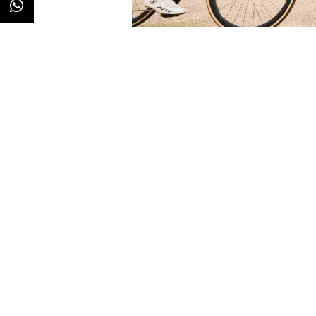
Redacción
30/04/2024 · 07:51
La concentración de la población
Agencia Europea de Medioambien
población europea vivirá en áreas
prácticamente despobladas. Una 
especializada en equipación para
campaña de carácter internacion
Para lograrlo, de la mano de la 
zonas rurales más perjudicad
y Reino Unido y las ha compartido
orientada a rutas y desafíos para 
Así, tal y como explican desde l