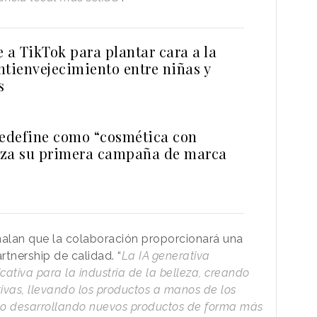
 a TikTok para plantar cara a la
ntienvejecimiento entre niñas y
s
redefine como “cosmética con
anza su primera campaña de marca
ñalan que la colaboración proporcionará una
tnership de calidad. “
La IA generativa
cativa para la industria de la belleza, creando
tivas, llevando los productos a manos de los
mo desarrollando nuevos productos de forma más