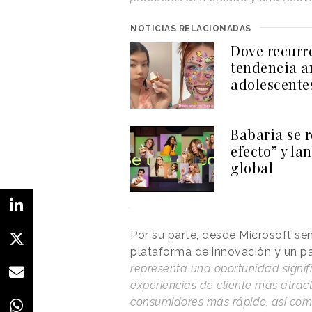
NOTICIAS RELACIONADAS
Dove recurre
tendencia a
adolescente
Babaria se 
efecto” y l
global
Por su parte, desde Microsoft se
plataforma de innovación y un par
representa una oportunidad signifi
experiencias de cliente más atrac
consumidores más rápido, así co