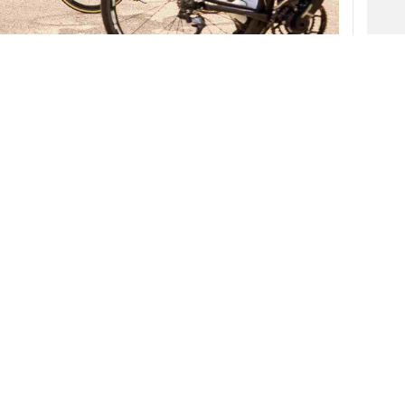
 en las ciudades es cada vez mayor. Es más, la
te estima que para 2050 el 80% de la
 urbanas, lo que dejará las zonas rurales
situación a la
Gobik
, marca murciana
 el
ciclismo
, busca plantar cara con su nueva
al.
agencia
Utopicum,
ha creado
rutas por las
as
de España, Francia, Italia, Bélgica, Alemania
 a través de Strava, plataforma digital
corredores y ciclistas.
V
a agencia en un comunicado, Gobik busca