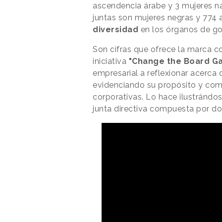
ascendencia árabe y 3 mujeres n
juntas son mujeres negras y 774 a
diversidad
en los órganos de go
Son cifras que ofrece la marca 
iniciativa
"Change the Board G
empresarial a reflexionar acerca 
evidenciando su propósito y comp
corporativas. Lo hace ilustránd
junta directiva compuesta por dos