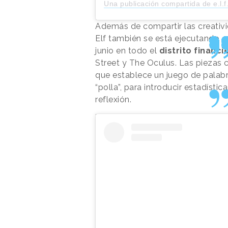
Una publicación compartida de e.l.f. 
Además de compartir las creativ
Elf también se está ejecutando en
junio en todo el
distrito financ
Street y The Oculus. Las piezas c
que establece un juego de palabr
“polla”, para introducir estadística
reflexión.