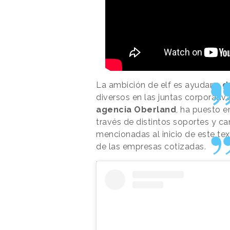
La ambición de elf es ayudar a
d
diversos en las juntas corporativ
agencia Oberland
, ha puesto e
través de distintos soportes y c
mencionadas al inicio de este te
de las empresas cotizadas.