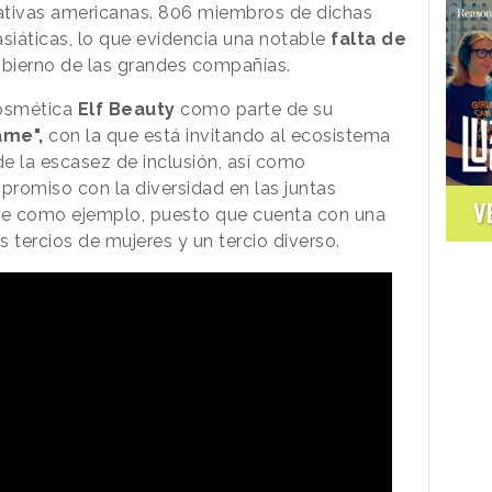
ativas americanas. 806 miembros de dichas
siáticas, lo que evidencia una notable
falta de
bierno de las grandes compañías.
cosmética
Elf Beauty
como parte de su
ame",
con la que está invitando al ecosistema
de la escasez de inclusión, así como
romiso con la diversidad en las juntas
V
ose como ejemplo, puesto que cuenta con una
 tercios de mujeres y un tercio diverso.