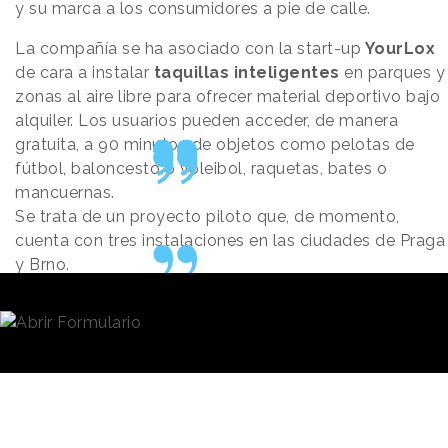
y su marca a los consumidores a pie de calle.
La compañía se ha asociado con la start-up
YourLox
de cara a instalar
taquillas inteligentes
en parques y
zonas al aire libre para ofrecer material deportivo bajo
alquiler. Los usuarios pueden acceder, de manera
gratuita, a 90 minutos de objetos como pelotas de
fútbol, baloncesto o voleibol, raquetas, bates o
mancuernas.
Se trata de un proyecto piloto que, de momento,
cuenta con tres instalaciones en las ciudades de Praga
y Brno.