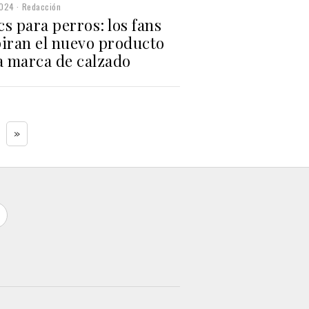
2024
Redacción
s para perros: los fans
piran el nuevo producto
a marca de calzado
»