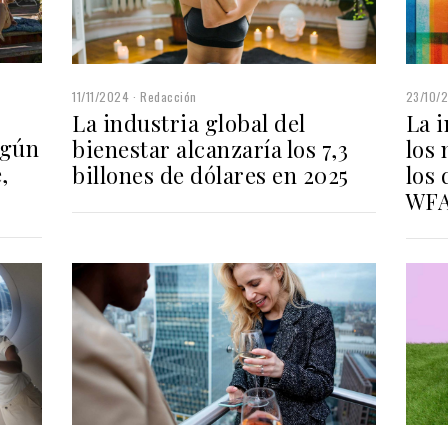
23/10/
11/11/2024
Redacción
La i
La industria global del
egún
los
bienestar alcanzaría los 7,3
,
los
billones de dólares en 2025
WF