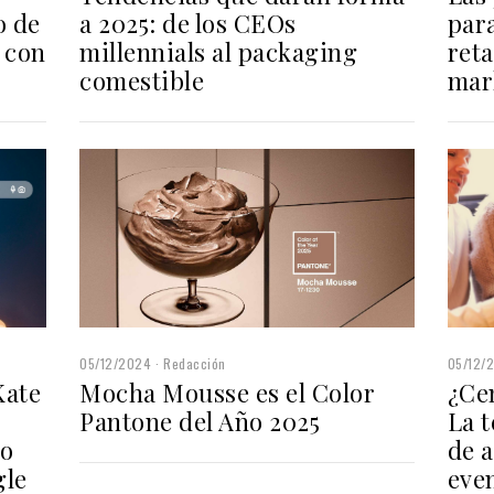
a 2025: de los CEOs
para
o de
millennials al packaging
reta
 con
comestible
mar
05/12/
05/12/2024
Redacción
¿Ce
Kate
Mocha Mousse es el Color
La 
Pantone del Año 2025
de a
do
eve
gle