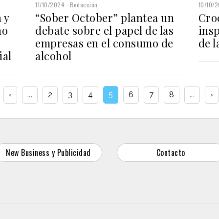
11/10/2024
Redacción
10/10/
“Sober October” plantea un
 y
Croc
debate sobre el papel de las
ño
ins
empresas en el consumo de
de l
alcohol
ial
‹
...
2
3
4
5
6
7
8
...
›
New Business y Publicidad
Contacto