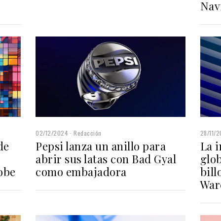
Nav
28/11/
02/12/2024
Redacción
La i
de
Pepsi lanza un anillo para
glob
abrir sus latas con Bad Gyal
bill
obe
como embajadora
War