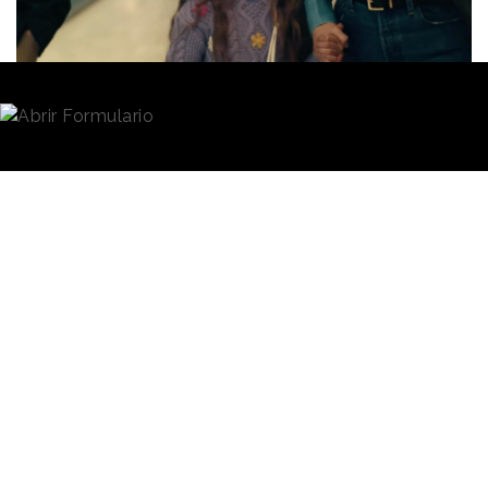
Redacción
27/11/2025 · 11:32
Desconocidos que saludan a una niña, que le
felicitan por su cumpleaños o que le desean suerte
en su próximo partido, y todo ello para asombro de
sus padres, es la impactante escena que ha creado
la
Comisión de Protección de Datos de Irlanda
para advertir a la población de los
peligros del
“sharenting”
.
La campaña, trabajada junto a la agencia creativa
Core,
expone los riesgos de esta práctica, con la
que padres y madres comparten regularmente
información, fotos y vídeos de sus hijos en redes
sociales y plataformas digitales. El anuncio se dirige