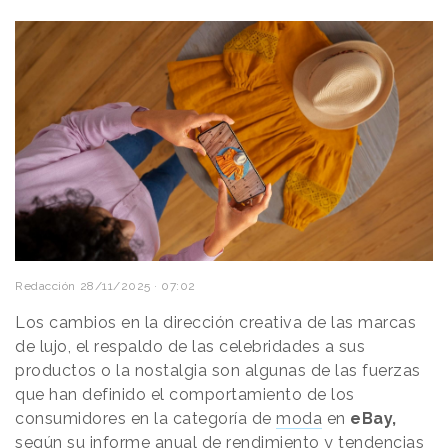
Redacción
28/11/2025 · 07:02
Los cambios en la dirección creativa de las marcas
de lujo, el respaldo de las celebridades a sus
productos o la nostalgia son algunas de las fuerzas
que han definido el comportamiento de los
consumidores en la categoría de
moda
en
eBay,
según su informe anual de rendimiento y tendencias