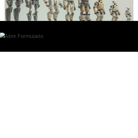
Redacción
12/09/2025 · 11:40
Taco Bell, Xbox, McDonald's figuran entre los
nominados de los primeros
AI Darwin Awards
, unos
premios que reconocerán las iniciativas de
inteligencia artificial
más cuestionables realizadas
a lo largo del último año. Con un profundo carácter
satírico, estos particulares galardones distinguirán a
personas y empresas cuyo uso de la tecnología no
ha contemplado adecuadamente los riesgos o el
impacto social y emocional de sus proyectos.
Los AI Darwin Awards suponen una extensión de los
Darwin Awards
, una iniciativa impulsada por la
diseñadora Wendy Northcutt. Entre 1992 y 2022