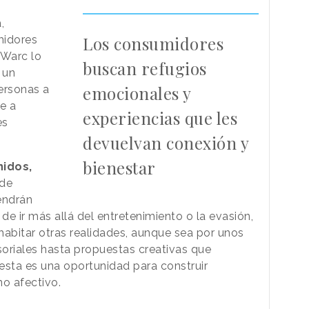
,
Los consumidores
midores
 Warc lo
buscan refugios
 un
emocionales y
ersonas a
e a
experiencias que les
es
devuelvan conexión y
bienestar
idos,
de
endrán
de ir más allá del entretenimiento o la evasión,
habitar otras realidades, aunque sea por unos
oriales hasta propuestas creativas que
esta es una oportunidad para construir
no afectivo.