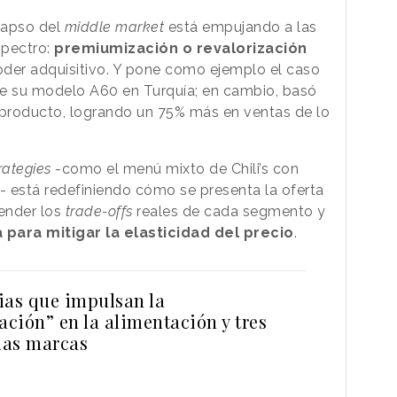
olapso del
middle market
está empujando a las
spectro:
premiumización o revalorización
er adquisitivo. Y pone como ejemplo el caso
de su modelo A60 en Turquía; en cambio, basó
el producto, logrando un 75% más en ventas de lo
rategies
-como el menú mixto de Chili’s con
está redefiniendo cómo se presenta la oferta
ender los
trade-offs
reales de cada segmento y
 para mitigar la elasticidad del precio
.
ias que impulsan la
ción” en la alimentación y tres
 las marcas