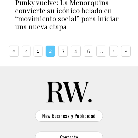
Punky vuelve: La Menorquina
convierte su icónico helado en
“movimiento social” para iniciar
una nueva etapa
«
‹
1
2
3
4
5
...
›
»
New Business y Publicidad
Contacto