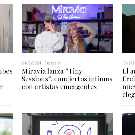
10/12/
23/12/2024
Redacción
El 
mbes
Miravia lanza “Tiny
Frei
Sessions”, conciertos íntimos
nue
r
con artistas emergentes
eleg