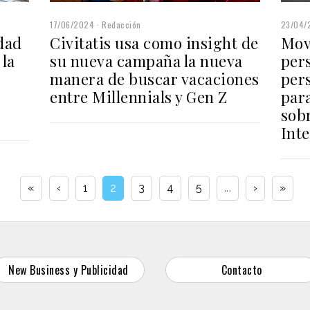
17/06/2024
Redacción
23/04/
dad
Civitatis usa como insight de
Mov
 la
su nueva campaña la nueva
per
manera de buscar vacaciones
per
entre Millennials y Gen Z
para
sobr
Int
«
‹
1
2
3
4
5
...
›
»
New Business y Publicidad
Contacto