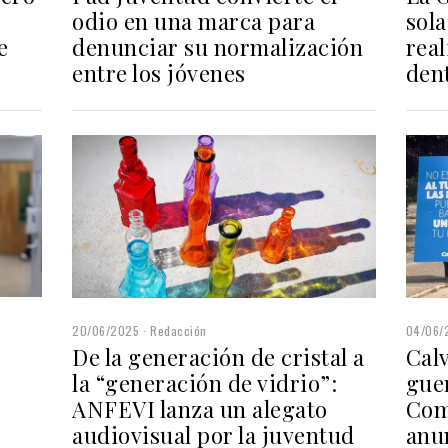
sola
odio en una marca para
e
rea
denunciar su normalización
den
entre los jóvenes
04/06/
20/06/2025
Redacción
Cal
De la generación de cristal a
guer
la “generación de vidrio”:
Com
ANFEVI lanza un alegato
anu
audiovisual por la juventud