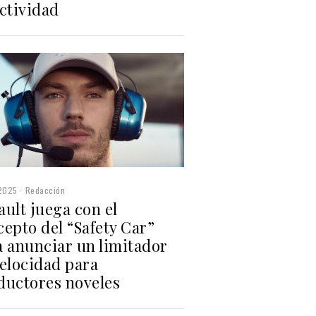
ctividad
2025
Redacción
ult juega con el
epto del “Safety Car”
a anunciar un limitador
velocidad para
ductores noveles