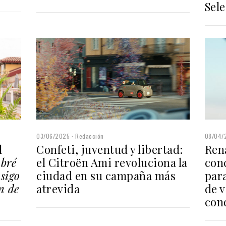
Sele
03/06/2025
Redacción
08/04/
l
Confeti, juventud y libertad:
Rena
bré
el Citroën Ami revoluciona la
conc
nsigo
ciudad en su campaña más
par
n de
atrevida
de 
con