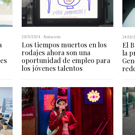
29/11/2024
Redacción
24/10/
a
Los tiempos muertos en los
El 
rodajes ahora son una
la p
res
oportunidad de empleo para
Gen
los jóvenes talentos
rede