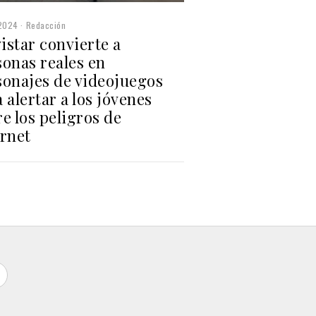
2024
Redacción
istar convierte a
sonas reales en
sonajes de videojuegos
 alertar a los jóvenes
e los peligros de
ernet