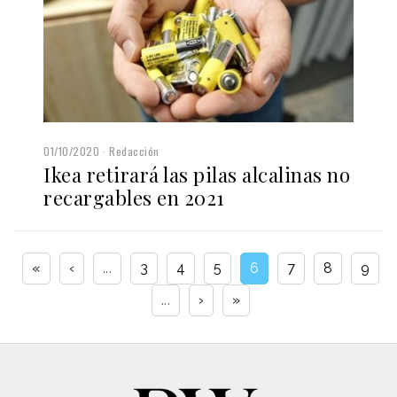
01/10/2020
Redacción
Ikea retirará las pilas alcalinas no
recargables en 2021
«
‹
...
3
4
5
6
7
8
9
...
›
»