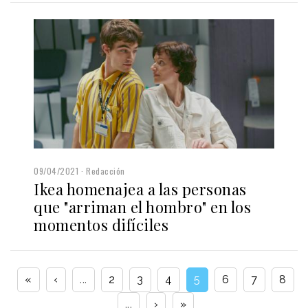
09/04/2021
Redacción
Ikea homenajea a las personas
que "arriman el hombro" en los
momentos difíciles
«
‹
...
2
3
4
5
6
7
8
...
›
»