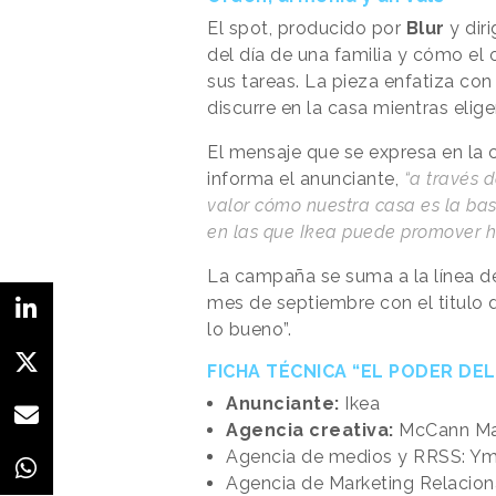
El spot, producido por
Blur
y dir
del día de una familia y cómo el 
sus tareas. La pieza enfatiza co
discurre en la casa mientras elig
El mensaje que se expresa en la 
informa el anunciante,
“a través 
valor cómo nuestra casa es la bas
en las que Ikea puede promover h
La campaña se suma a la línea d
mes de septiembre con el titulo 
lo bueno”.
FICHA TÉCNICA “EL PODER DE
Anunciante:
Ikea
Agencia creativa:
McCann Ma
Agencia de medios y RRSS: Y
Agencia de Marketing Relacio