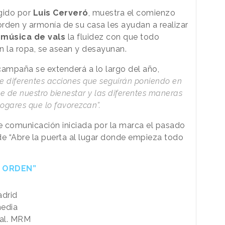
igido por
Luis Cerveró
, muestra el comienzo
orden y armonía de su casa les ayudan a realizar
n
música de vals
la fluidez con que todo
en la ropa, se asean y desayunan.
campaña se extenderá a lo largo del año,
de diferentes acciones que seguirán poniendo en
e de nuestro bienestar y las diferentes maneras
ogares que lo favorezcan”.
e comunicación iniciada por la marca el pasado
de “Abre la puerta al lugar donde empieza todo
L ORDEN”
drid
media
nal. MRM