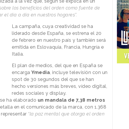
izada a la vez que, según se explica en un
r sobre los beneficios del orden como fuente de
r el día a día en nuestros hogares”.
La campaña, cuya creatividad se ha
liderado desde España, se estrena el 20
de febrero en nuestro país y también será
emitida en Eslovaquia, Francia, Hungría e
Italia.
V
El plan de medios, del que en España se
encarga
Ymedia
, incluye televisión con un
spot de 30 segundos del que se han
hecho versiones más breves, vídeo digital,
redes sociales y display.
 se ha elaborado
un mandala de 7,38 metros
etalla en el comunicado de la marca, con 1.368
e representar
“la paz mental que otorga el orden