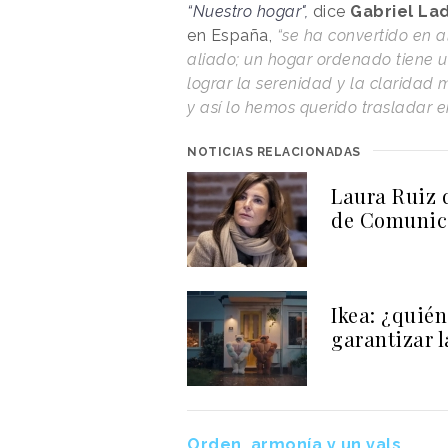
“Nuestro hogar",
dice
Gabriel Lad
en España,
“se ha convertido en a
aliado; un hogar ordenado tiene 
lograr la serenidad y la claridad 
y así lo hemos querido trasladar 
NOTICIAS RELACIONADAS
Laura Ruiz d
de Comunica
Ikea: ¿quié
garantizar l
Orden, armonía y un vals