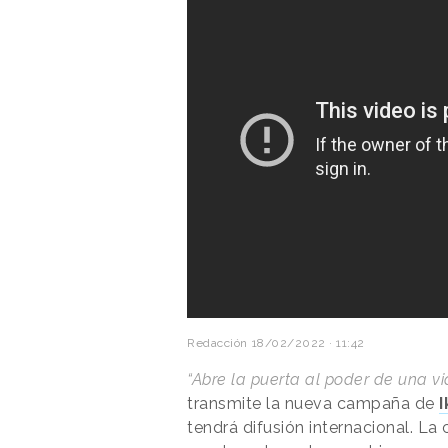
Redacción
18/02/2022 · 11:42
“Abre la puerta al poder de una 
transmite la nueva campaña de
I
tendrá difusión internacional. L