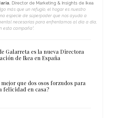
aria
, Director de Marketing & Insights de Ikea
lgo más que un refugio, el hogar es nuestro
una especie de súperpoder que nos ayuda a
mental necesarias para enfrentarnos al día a día,
en esta campaña”.
e Galarreta es la nueva Directora
ción de Ikea en España
n mejor que dos osos forzudos para
a felicidad en casa?