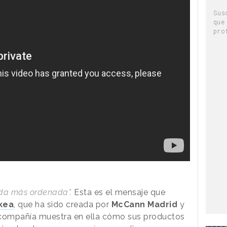
Sus
que
pro
vida más ordenada”.
Esta es el mensaje que
kea
, que ha sido creada por
McCann Madrid
y
a compañía muestra en ella cómo sus productos