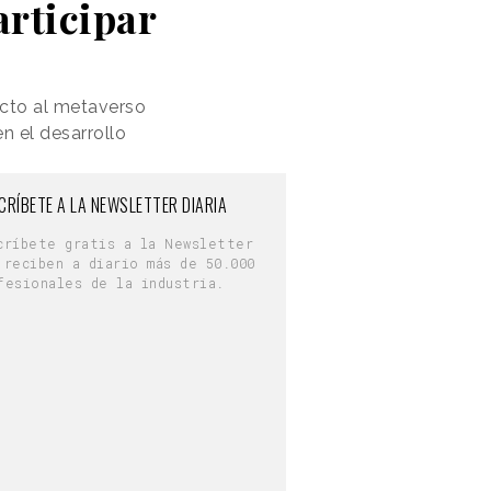
articipar
ecto al metaverso
n el desarrollo
CRÍBETE A LA NEWSLETTER DIARIA
críbete gratis a la Newsletter
 reciben a diario más de 50.000
fesionales de la industria.