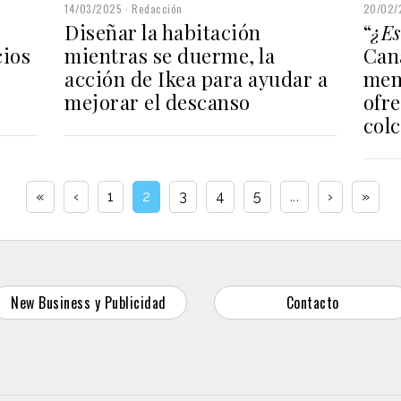
20/02/
14/03/2025
Redacción
“
¿Es
Diseñar la habitación
Cana
cios
mientras se duerme, la
men
acción de Ikea para ayudar a
ofr
mejorar el descanso
col
«
‹
1
2
3
4
5
...
›
»
New Business y Publicidad
Contacto