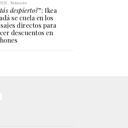
2025
Redacción
tás despierto?
”: Ikea
dá se cuela en los
sajes directos para
ecer descuentos en
chones