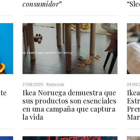
“Sl
consumidor
”
27/06/2025
Redacción
24/06/
Ikea Noruega demuestra que
Ikea
nte
sus productos son esenciales
Estr
en una campaña que captura
Pre
la vida
Mar