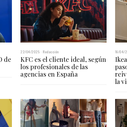
22/04/2025
Redacción
16/04/
KFC es el cliente ideal, según
O de
Ikea
los profesionales de las
pas
agencias en España
reiv
la v