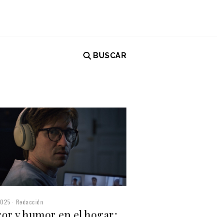
BUSCAR
2025
Redacción
or y humor en el hogar: