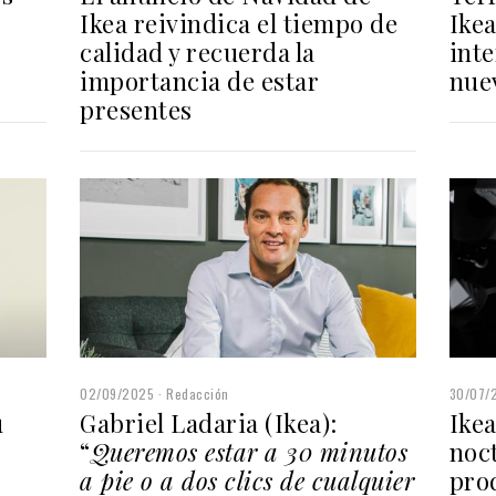
Ikea reivindica el tiempo de
Ikea
calidad y recuerda la
int
importancia de estar
nue
presentes
30/07/
02/09/2025
Redacción
Ike
Gabriel Ladaria (Ikea):
u
noc
“
Queremos estar a 30 minutos
pro
a pie o a dos clics de cualquier