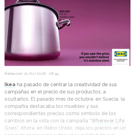
Redacción
21/01/2026 · 08:44
Ikea
ha pasado de centrar la creatividad de sus
campañas en el precio de sus productos, a
ocultarlos. El pasado mes de octubre, en Suecia, la
compañía destacaba los muebles y sus
correspondientes precios como símbolo de los
cambios en la vida con la campaña
“Wherever Life
Goes”.
Ahora, en Reino Unido, deja los precios en un