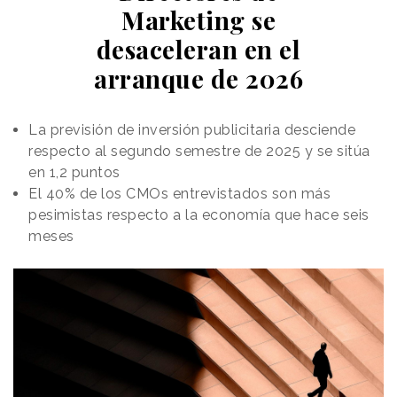
Marketing se
elementos más icónicos de la marca sueca, quedan
ocultos tras los diferentes objetos, dejando que
desaceleran en el
materiales como la madera maciza, el hierro fundido,
arranque de 2026
el terciopelo y la lana 100 % sean los protagonistas.
La previsión de inversión publicitaria desciende
respecto al segundo semestre de 2025 y se sitúa
en 1,2 puntos
El 40% de los CMOs entrevistados son más
pesimistas respecto a la economía que hace seis
meses