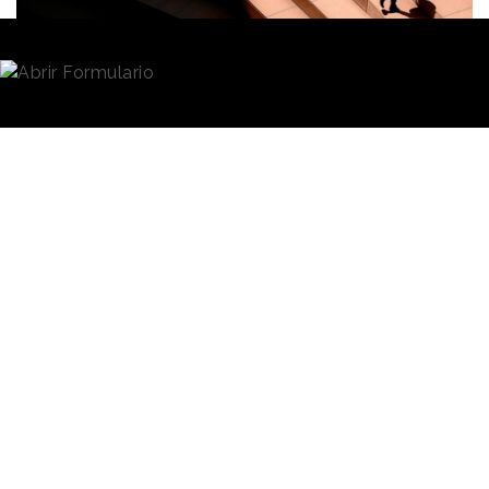
Redacción
20/01/2026 · 13:29
Los y las CMOs trasladan un optimismo moderado
ante el desarrollo del mercado, las ventas y la
inversión publicitaria de cara al primer semestre de
este año, según los resultados de la nueva ola del
Índice de Expectativas de los Directores de
Marketing (IEDM)
. La
Asociación de Marketing de
España (AMKT)
y la compañía de investigación de
mercados GfK han compartido los datos del
informe, que de forma bianual muestra las
percepciones y tendencias que los profesionales del
marketing.
En esta ocasión, las conclusiones se han obtenido a