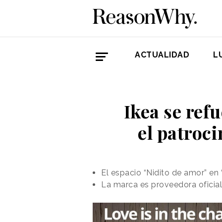
ACTUALIDAD
L
Ikea se ref
el patroc
El espacio “Nidito de amor” en 
La marca es proveedora oficia