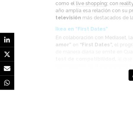
como el
live shopping
; con
reali
año amplía esa relación con su 
televisión
más destacados de la 
Ikea en “First Dates”
En colaboración con Mediaset, 
amor”
en
“First Dates”,
el progr
de manera diaria se emite en Cua
test de compatibilidad,
al que
participantes en el programa al t
preguntados si continuarán vién
La marca se integra en el format
hogar, rutinas de limpieza y orden
vinculan a productos que forman
ejemplo, el pasado 20 de enero pr
como una olla exprés o de dejar e