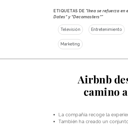
ETIQUETAS DE
"Ikea se refuerza en 
Dates” y “Decomasters”"
Televisión
Entretenimiento
Marketing
Ver esta publicación en Insta
Airbnb des
camino a
La compañía recoge la experien
Una publicación compartida de First Dates (@firstda
También ha creado un conjunto 