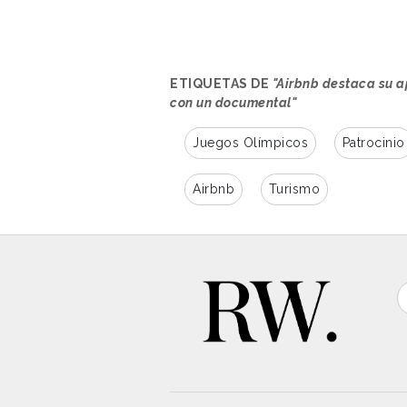
mientras entrenan, viajan y comp
2026. Desde las dificultades econ
para tener acceso a nieve, cada h
través del alojamiento, ofrece l
Ver esta publicación en Insta
ETIQUETAS DE
"Airbnb destaca su a
concentrados.
con un documental"
Los protagonistas del documenta
Juegos Olímpicos
Patrocinio
Carrillo (patinaje artístico, Méxi
Bindilatti (bobsleigh, Brasil); And
Airbnb
Turismo
Joanna Butterfield (curling en si
(snowboard, Japón).
Una publicación compartida de IKEA España (@ike
La estrategia incluye la cobertura
el sitio web de Cuatro, mediante
en valor los productos de la mar
especialmente enfocados a destac
de cocina, alineándose con una 