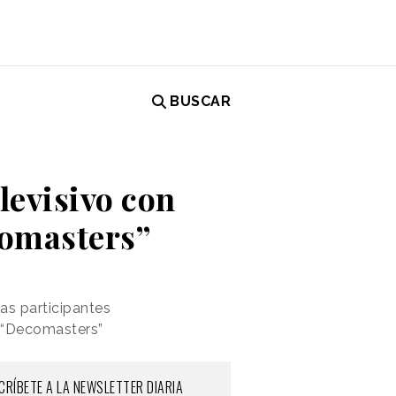
BUSCAR
levisivo con
comasters”
jas participantes
e “Decomasters”
CRÍBETE A LA NEWSLETTER DIARIA