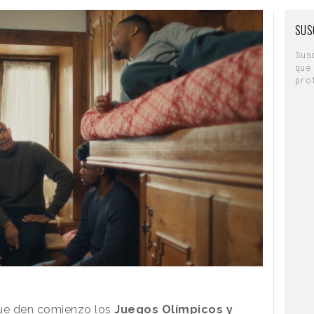
és con Daniele y Melisa, a quienes preguntó,
raban al espejo antes de salir de casa. Además
SUS
te la retransmisión de cada episodio de “First
Sus
ce “Nidito de amor” a través de sus
redes
que
pro
gram
ue den comienzo los
Juegos Olímpicos y