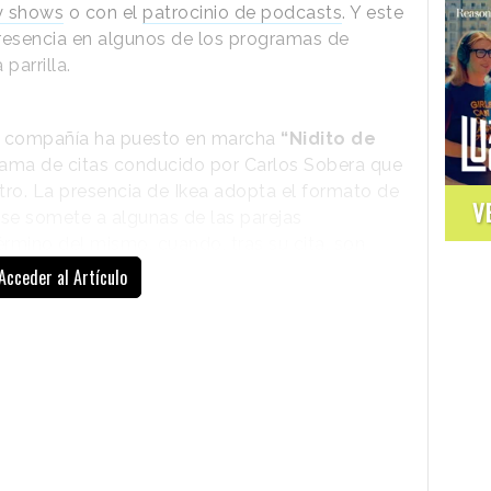
ty shows
o con el
patrocinio de podcasts
. Y este
presencia en algunos de los programas de
parrilla.
la compañía ha puesto en marcha
“Nidito de
ama de citas conducido por Carlos Sobera que
tro. La presencia de Ikea adopta el formato de
V
 se somete a algunas de las parejas
érmino del mismo, cuando, tras su cita, son
dose.
Acceder al Artículo
o con preguntas relacionadas con la vida en el
, o preferencias culinarias, y que además, se
 parte de su
catálogo de productos.
Por
eguntó a Olivier y María y eran más de discutir
nfriar los conflictos en la nevera.