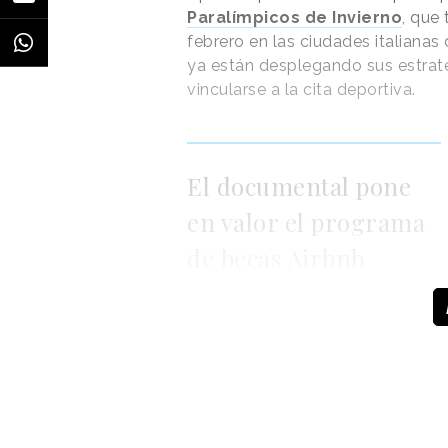
Paralímpicos de Invierno
, que
febrero en las ciudades italiana
ya están desplegando sus estrat
vincularse a la cita deportiva.
Una publicación compartida de First Dates (@firstda
El documental pone
La integración de Ikea en “First 
de sus objetos, como el cojin “F
en valor el programa
sillas tapizadas con su reconocib
de becas Airbnb
protagonista en otras ocasiones d
Athlete Travel Grant
entrenamiento y, así, puedan cont
Así,
“Bring It Home”,
dirigida p
vivencias y testimonios de a seis