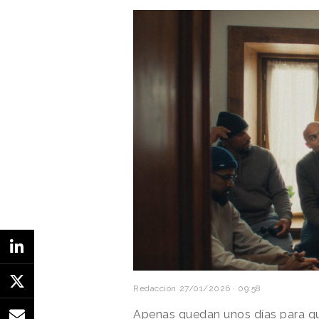
Algo similar hizo unos días despu
por ejemplo, cuántas veces se mi
de la presencia que obtiene duran
Dates”, el programa también ofre
sociales.
Ver esta publicación en Insta
Redacción
27/01/2026 · 09:58
Apenas quedan unos días para q