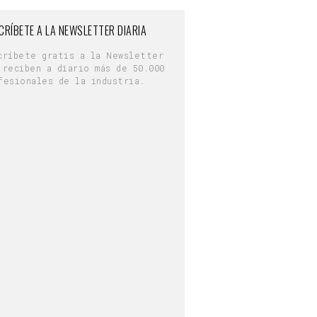
CRÍBETE A LA NEWSLETTER DIARIA
críbete gratis a la Newsletter
 reciben a diario más de 50.000
fesionales de la industria.