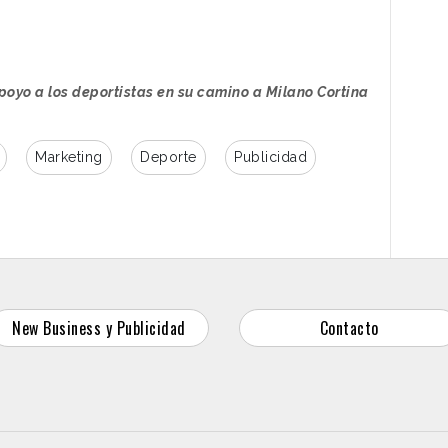
iten por todo el mundo camino a Milano Cortina
ómicas hasta la necesidad de viajar a otro país
istoria deja ver la forma en que la compañía, a
o que los deportistas necesitan para mantenerse
gram
poyo a los deportistas en su camino a Milano Cortina
l, de 15 minutos de duración, son: Donovan
Marketing
Deporte
Publicidad
co); Laura Vargas (skeleton, Colombia); Edson
rea Macri, (hockey sobre hielo adaptado, Italia);
lla de ruedas, Reino Unido); y Asa Toyoda
aspain)
New Business y Publicidad
Contacto
 de la participación de Ikea en “First Dates" en
 vídeos sobre “Nidito de amor”, textos que ponen
ca o
publicidad display.
Estos últimos están
ar la propuesta de Ikea en menaje y utensilios
de las últimas campañas lanzadas por la marca,