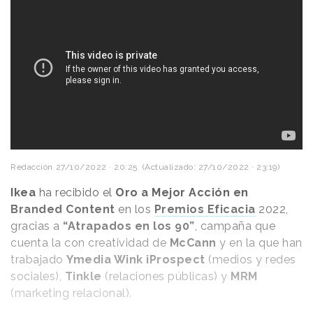
Redacción
27/10/2022 · 20:25
(Actualizado: 27/10/2022 · 23:19)
Ikea
ha recibido el
Oro a Mejor Acción en
Branded Content
en los
Premios Eficacia
2022,
gracias a
“Atrapados en los 90”
, campaña que
cuenta la con creatividad de
McCann
y en la que han
trabajado
Ymedia Wink iProspect
(medios y redes
sociales),
Tinkle
(relaciones públicas) y
MRM
(marketing relacional).