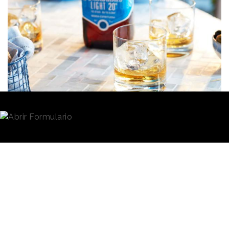
Redacción
19/01/2021 · 13:52
(Actualizado: 19/01/2021 · 16:00)
Más saludable. Más sostenible. Más diurno. Esos son
los tres rasgos fundamentales que definen la actual
forma de consumir espirituosos
. Los profundos
cambios sociales experimentados durante los
últimos años y acelerados a raíz de la
transformación de hábitos generada por el
coronavirus, ha dejado huella en la industria de las
bebidas.