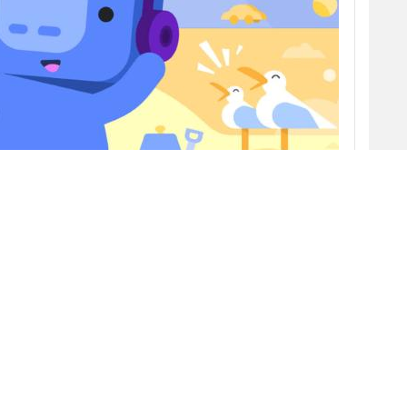
 26/03/2021 · 09:35)
d
, la aplicación de chat para gamers, por 10.000
tecnológico estaría en conversaciones para
o sería la única compañía interesada en la
g
.
 mesa y, aunque las conversaciones parece que
fuentes cercanas a la compañía de software