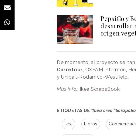
PepsiCo y B
desarrollar 
origen vege
De momento, al proyecto se ha
Carrefour
, OXFAM Intermón, He
y Unibail-Rodamco-Westfield.
Más info
.:
Ikea ScrapsBook
ETIQUETAS DE
"Ikea crea "ScrapsBo
Ikea
Libros
Concienciac