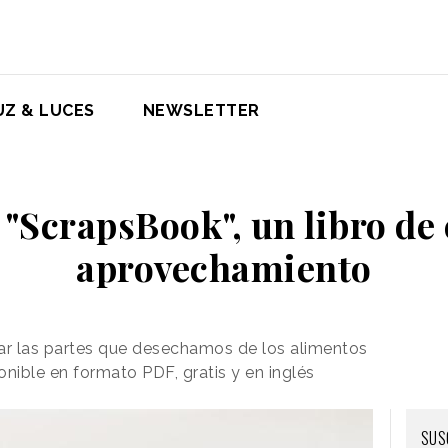
UZ & LUCES
NEWSLETTER
 "ScrapsBook", un libro de
aprovechamiento
lizar las partes que desechamos de los alimentos
nible en formato PDF, gratis y en inglés
SUS