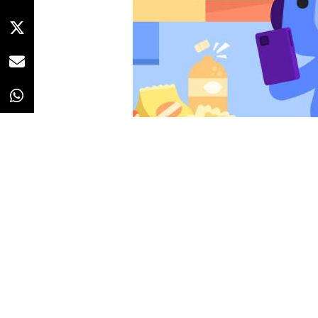
Redacción
23/03/2021 · 09:14
(Actualizado:
Microsoft
querría adquirir
Discor
millones de dólares. El gigante 
realizar la transacción, aunque n
compra, según recoge
Bloomber
No hay acuerdo firmado sobre la
están
sucediendo con éxito
, 