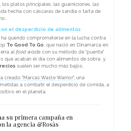
los platos principales, las guarniciones, las
da hecha con cáscaras de sandia o tarta de
no.
 con el desperdicio de alimentos
e ha querido comprometerse en la lucha contra
app
To Good To Go
, que nació en Dinamarca en
erra al
food waste
con su método de "puente"
os que acaban el día con alimentos de sobra, y
recios
suelen ser mucho más bajos.
a creado "Marcas Waste Warrior"
, una
tidas a combatir el desperdicio de comida, a
sitivo en el planeta.
na su primera campaña en
con la agencia &Rosàs