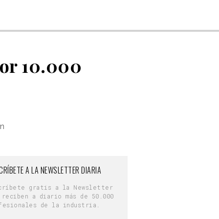
por 10.000
on
CRÍBETE A LA NEWSLETTER DIARIA
críbete gratis a la Newsletter
 reciben a diario más de 50.000
fesionales de la industria.