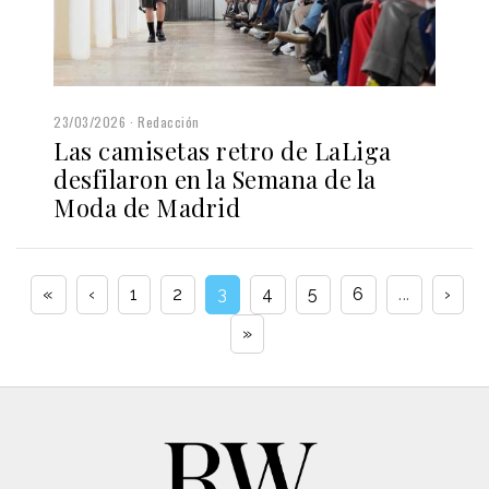
23/03/2026
Redacción
Las camisetas retro de LaLiga
desfilaron en la Semana de la
Moda de Madrid
«
‹
1
2
3
4
5
6
...
›
»