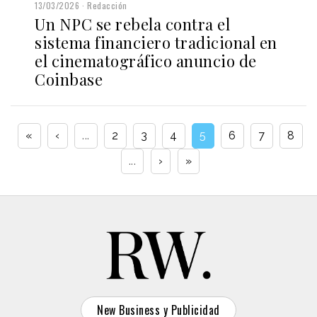
13/03/2026
Redacción
Un NPC se rebela contra el
sistema financiero tradicional en
el cinematográfico anuncio de
Coinbase
«
‹
...
2
3
4
5
6
7
8
...
›
»
New Business y Publicidad