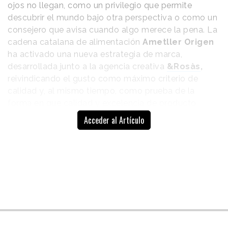
ojos no llegan, como un privilegio que permite
descubrir el mundo bajo otra perspectiva o como un
consejero que avisa cuando algo merece la pena. La
cadena catalana de alimentación
Ametller Origen
ha activado una nueva estrategia de marca,
desarrollada junto a la agencia creativa
&Rosàs
,
reivindicando el gusto como máximo criterio de
calidad y, al mismo tiempo, como prueba de la
forma en que calidad y excelencia de producto
convergen en su propuesta.
Acceder al Artículo
La nueva plataforma de
comunicación se expresa en
“El gust és
“El gust és nostre" (
El
nostre” expresa
gusto es nuestro), un claim
en el que la marca reúne su
un compromiso
trayectoria como empresa
con el disfrute
familiar, un modelo
consciente
especializado en productos