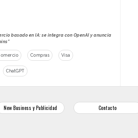
comprar productos contarán con la
lguer, en la localidad de Palamós.
seguridad de la red, la infraestructura de
seguridad y las capacidades de
autenticación de Visa. Del mismo modo,
las transacciones con IA que utilicen la
rcio basado en IA: se integra con OpenAI y anuncia
red de Visa estarán
sujetas a los
oins"
permisos y controles
definidos por el
usuario, incluidos límites de gasto,
omercio
Compras
Visa
autorización en tiempo real y
monitorización del fraude.
ChatGPT
Del acuerdo se infiere que ambas
 en el que los
agentes de inteligencia
o en la compra de productos y servicios
illetes de avión. La idea es que estas
New Business y Publicidad
Contacto
procesos de compra en nombre de los usuarios
en Visa.
alizados por OpenAI en el terreno de los
norista o a un pequeño grupo de comercios