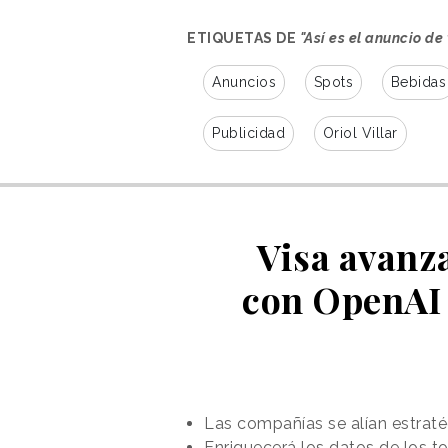
ETIQUETAS DE
"Así es el anuncio de
Anuncios
Spots
Bebidas
Publicidad
Oriol Villar
Visa avanza
con OpenAI 
La historia se cuenta en boca de 
trasladando una experiencia comp
se acompaña de “Wouldn't It Be 
Las compañías se alían estraté
Boys, una canción referente de la
Enriquecerá los datos de los t