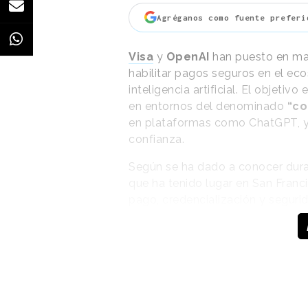
rechazan planes. En la pieza, la
Agréganos como fuente preferi
del spot este 11 de junio.
Visa
y
OpenAI
han puesto en mar
habilitar pagos seguros en el ec
inteligencia artificial. El objeti
en entornos del denominado
“co
en plataformas como ChatGPT, y 
confianza.
Según se ha dado a conocer dura
que ha tenido lugar en San Franci
pago, credencialización y segurid
OpenAI con la intención de
facil
empresas. La intención, dicen las
generación del comercio con inteli
En esta ocasión, el
rodaje
ha ten