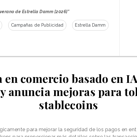
 verano de Estrella Damm [2026]"
Campañas de Publicidad
Estrella Damm
 en comercio basado en IA
y anuncia mejoras para to
stablecoins
los múltiples protagonistas del spot,
artida en torno al Mediterráneo. La narración
Nice”, de la banda norteamericana The Beach
gicamente para mejorar la seguridad de los pagos en ent
 música de los años sesenta. Con ello, la marca
okens para proporcionar más detalles sobre las transacci