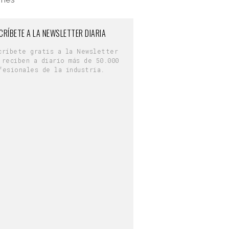
CRÍBETE A LA NEWSLETTER DIARIA
críbete gratis a la Newsletter
 reciben a diario más de 50.000
fesionales de la industria.