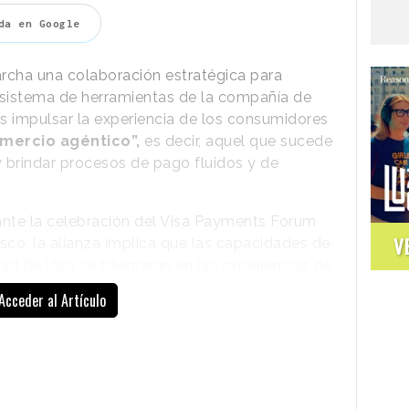
 marca emplazaba a los espectadores al estreno
da en Google
cha una colaboración estratégica para
osistema de herramientas de la compañía de
vo es impulsar la experiencia de los consumidores
mercio agéntico”,
es decir, aquel que sucede
brindar procesos de pago fluidos y de
nte la celebración del Visa Payments Forum
V
sco, la alianza implica que las capacidades de
ad de Visa se integrarán en las experiencias de
itar transacciones seguras
a consumidores y
Acceder al Artículo
 entidades, es avanzar hacia la próxima
gencia artificial.
Todo ello significa que los consumidores
que utilicen bots de IA de OpenAI para
ido lugar en distintos puntos de la costa