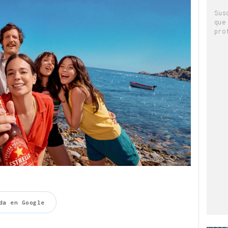
Sus
que
pro
da en Google