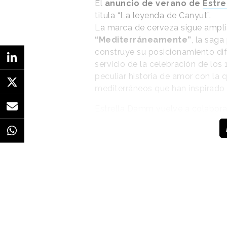
El
anuncio de verano de
Estr
titula
“La leyenda de Canyut”.
La marca de cerveza sigue ampli
“Mediterráneamente”
, la saga
construye su posicionamiento dife
servicio de la celebración de lo
peculiar historia de amor con la q
mediterráneos que han inspirado 
Estrella Damm vuelve a colabora
con la productora
Canadá,
y cue
misterioso que llegó a la costa m
vio arrastrado al mar. Fue resca
enamoró profundamente y que le 
cerveza. En su última noche junto
Incapaz de separarse, volvió a p
entonces, cada año Canyut acude 
es que quizá no se enamoró solo 