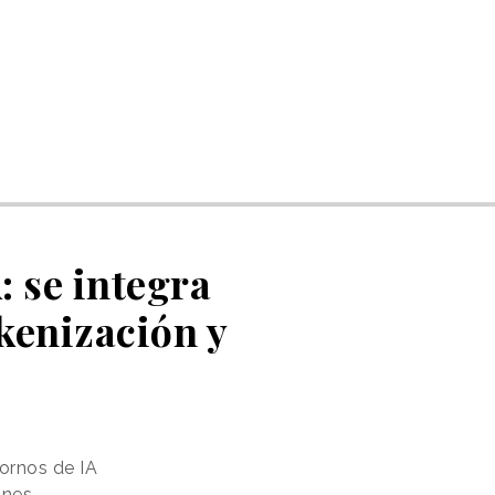
: se integra
kenización y
ornos de IA
ones