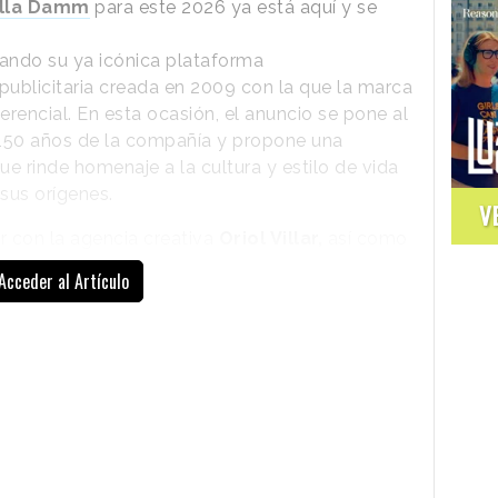
ella Damm
para este 2026 ya está aquí y se
ando su ya icónica plataforma
 publicitaria creada en 2009 con la que la marca
rencial. En esta ocasión, el anuncio se pone al
s 150 años de la compañía y propone una
ue rinde homenaje a la cultura y estilo de vida
sus orígenes.
V
r con la agencia creativa
Oriol Villar,
así como
nta la historia de Canyut, un personaje
Acceder al Artículo
editerránea por trabajo y, en un accidente, se
tado, supuestamente, por una joven de la que se
enseñó a nadar, le descubrió calas y a beber
s, la de San Lorenzo, se dieron el primer beso.
or ella, pero había desaparecido. Desde
al mismo sitio a esperar a que ella aparezca. Y
de ella…