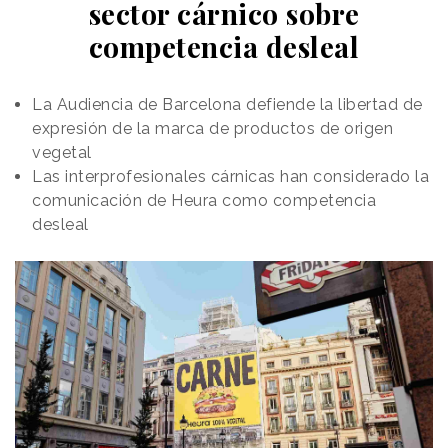
sector cárnico sobre
La acción se ha desarrollado junto a
JCDecaux y
competencia desleal
EssenceMediacom
, y consiste en una serie de
construcciones especiales en publicidad exterior que
simulan que los productos anunciados han sido
La Audiencia de Barcelona defiende la libertad de
embolsados para su entrega. En lugar de crear
expresión de la marca de productos de origen
únicamente carteles propios, Uber Eats interviene la
vegetal
publicidad existente y la reinterpreta desde su
Las interprofesionales cárnicas han considerado la
código de marca, haciendo de la bolsa una señal
comunicación de Heura como competencia
inmediata de disponibilidad, conveniencia y amplitud
desleal
de catálogo.