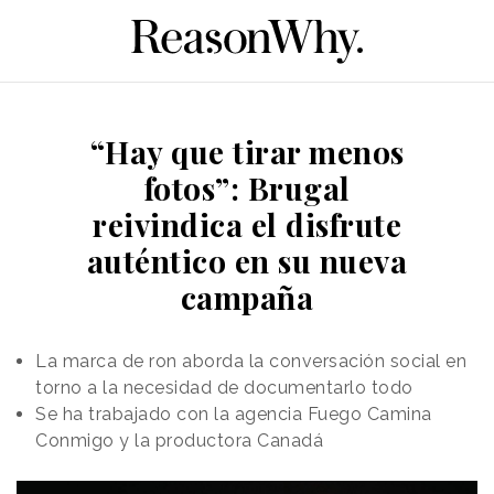
“Hay que tirar menos
fotos”: Brugal
reivindica el disfrute
auténtico en su nueva
campaña
La marca de ron aborda la conversación social en
torno a la necesidad de documentarlo todo
Se ha trabajado con la agencia Fuego Camina
Conmigo y la productora Canadá