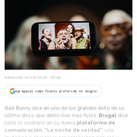
Redacción
16/06/2026 · 08:09
Agréganos como fuente preferida en Google
Bad Bunny dice en uno de los grandes éxito de su
último disco que debió tirar más fotos.
Brugal
dice
justo lo contrario en su nueva
plataforma de
comunicación, “La noche de verdad”,
una