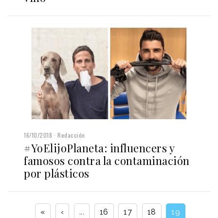
16/10/2018
Redacción
#YoElijoPlaneta: influencers y
famosos contra la contaminación
por plásticos
«
‹
...
16
17
18
19