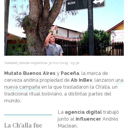
Soledad_desde Argentina
31/01/2019 · 15:30
Mutato Buenos Aires
y
Paceña
, la marca de
cerveza andina propiedad de
Ab InBev
, lanzaron
una
nueva campaña
en la que trasladaron la Ch’alla, un
tradicional ritual boliviano, a distintas partes del
mundo.
La
agencia digital
trabajó
junto al
influencer
Andrés
La Ch'alla fue
Maclean,