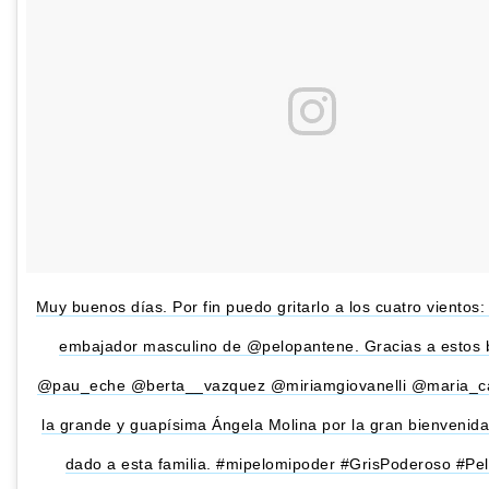
Muy buenos días. Por fin puedo gritarlo a los cuatro vientos:
embajador masculino de @pelopantene. Gracias a estos 
@pau_eche @berta__vazquez @miriamgiovanelli @maria_cas
la grande y guapísima Ángela Molina por la gran bienvenid
dado a esta familia. #mipelomipoder #GrisPoderoso #Pe