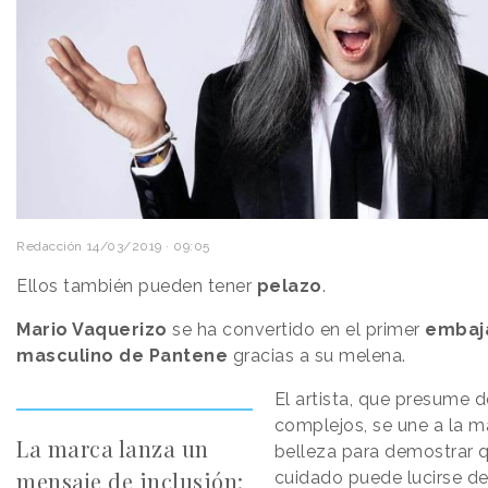
Redacción
14/03/2019 · 09:05
Ellos también pueden tener
pelazo
.
Mario Vaquerizo
se ha convertido en el primer
embaj
masculino de Pantene
gracias a su melena.
El artista, que presume d
complejos, se une a la m
La marca lanza un
belleza para demostrar 
mensaje de inclusión:
cuidado puede lucirse d