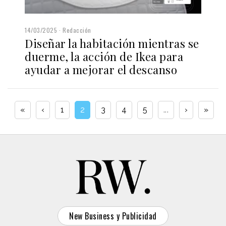
14/03/2025
Redacción
Diseñar la habitación mientras se
duerme, la acción de Ikea para
ayudar a mejorar el descanso
«
‹
1
2
3
4
5
...
›
»
New Business y Publicidad