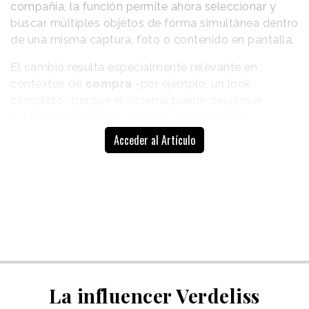
compañía, la función permite ahora seleccionar y
buscar múltiples objetos de forma simultánea dentro
de una misma captura, foto o contenido en pantalla.
El cambio resulta especialmente relevante en
contextos de
compra
-por ejemplo, un look
completo- porque el sistema puede desglosar
automáticamente las distintas piezas (ropa,
accesorios, calzado) y devolver resultados para
Acceder al Artículo
cada una de ellas, ya sea el producto exacto o
propuestas visualmente similares.
La influencer Verdeliss