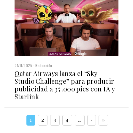
21/11/2025
Redacción
Qatar Airways lanza el “Sky
Studio Challenge” para producir
publicidad a 35 .000 pies con IA y
Starlink
1
2
3
4
...
›
»