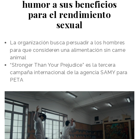
humor a sus beneficios
y con un sistema de sonido envolvente. Con ello se
ha propuesto un viaje sensorial único basado en
para el rendimiento
creaciones audiovisuales generadas con
sexual
inteligencia artificial
gracias a Google Veo 3.1, el
último modelo de IA generativa de video de la
compañía.
La organización busca persuadir a los hombres
para que consideren una alimentación sin carne
animal
“Stronger Than Your Prejudice” es la tercera
campaña internacional de la agencia SAMY para
PETA