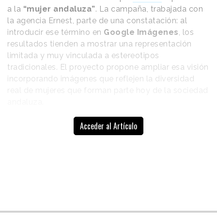
a la
“mujer andaluza”
. La campaña, trabajada con
la agencia Ernest, parte de una constatación: al
introducir ese término en
Google Imágenes
, los
resultados tienden a mostrar una representación
limitada y muy vinculada a estereotipos
tradicionales. El proyecto propone ampliar esa visión
incorporando imágenes que reflejen la diversidad
real de mujeres que forman parte hoy de la sociedad
andaluza.
La acción plantea el objetivo
Acceder al Artículo
de que el 8 de marzo de
Busca sumar
2027 al menos 50 de las
nuevas
primeras 100 imágenes que
arroje Google Imágenes al
referencias que
buscar “mujer andaluza”
amplíen el
muestren
perfiles diversos
imaginario
y no respondan
colectivo con
exclusivamente a