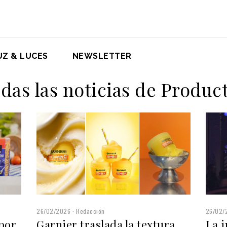
UZ & LUCES
NEWSLETTER
das las noticias de Produc
26/02/2026
Redacción
26/02/
Garnier traslada la textura
La i
 por