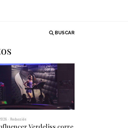
BUSCAR
tos
2026
Redacción
nfluencer Verdeliss corre