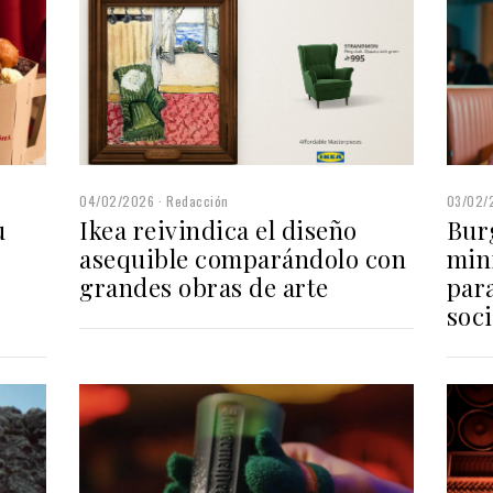
04/02/2026
Redacción
03/02/
u
Ikea reivindica el diseño
Bur
asequible comparándolo con
min
grandes obras de arte
par
soci