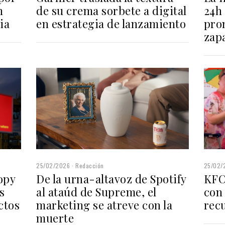
de su crema sorbete a digital
24h
n
en estrategia de lanzamiento
pro
ia
zapa
25/02/
25/02/2026
Redacción
opy
KFC
De la urna-altavoz de Spotify
s
con
al ataúd de Supreme, el
ctos
recu
marketing se atreve con la
muerte