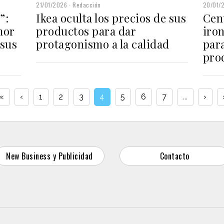
20/01/
21/01/2026
Redacción
”:
Cen
Ikea oculta los precios de sus
mor
iron
productos para dar
sus
para
protagonismo a la calidad
pro
«
‹
1
2
3
4
5
6
7
...
›
New Business y Publicidad
Contacto