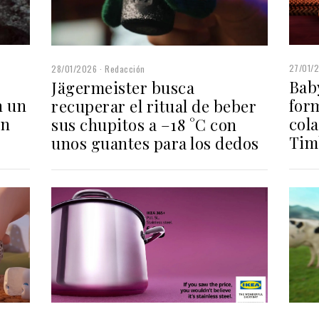
27/01/
28/01/2026
Redacción
Baby
Jägermeister busca
n un
for
recuperar el ritual de beber
on
col
sus chupitos a –18 °C con
Tim
unos guantes para los dedos