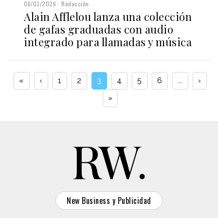
06/03/2026
Redacción
Alain Afflelou lanza una colección
de gafas graduadas con audio
integrado para llamadas y música
«
‹
1
2
3
4
5
6
...
›
»
New Business y Publicidad