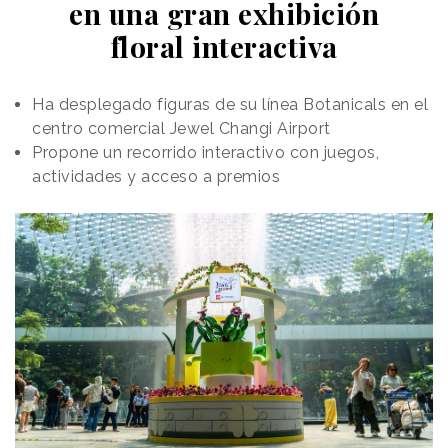
en una gran exhibición
ha compartido en su perfil de Instagram y en la que
explica que ha tomado como referencia a quienes
floral interactiva
critican su bebida para dar forma al nuevo producto.
La idea es convertir la crítica en beneficio con el
thinking “
Ha desplegado figuras de su línea Botanicals en el
beef is in Beefeater”
.
Según explica Beefeater, la colonia está hecha
centro comercial Jewel Changi Airport
“con
mucho mimo
Propone un recorrido interactivo con juegos,
”, una gota de limón por cada
comentario negativo, “
actividades y acceso a premios
bien de espíritu de Londres
” y
“
mucho hielo
”.