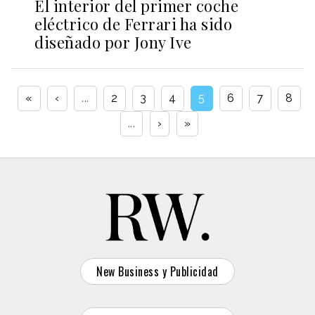
El interior del primer coche
eléctrico de Ferrari ha sido
diseñado por Jony Ive
«
‹
...
2
3
4
5
6
7
8
...
›
»
New Business y Publicidad