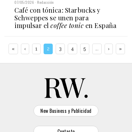
07/05/2026
Redacción
Café con tónica: Starbucks y
Schweppes se unen para
impulsar el
coffee tonic
en España
«
‹
1
2
3
4
5
...
›
»
New Business y Publicidad
Contacto