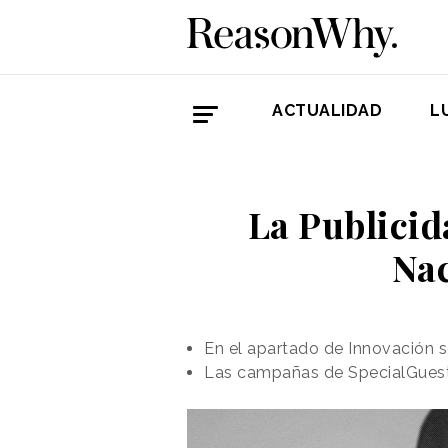
ACTUALIDAD
L
La Publicid
Nac
En el apartado de Innovación s
Las campañas de SpecialGuestX