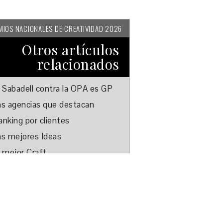
MIOS NACIONALES DE CREATIVIDAD 2026
Otros artículos
relacionados
l Sabadell contra la OPA es GP
as agencias que destacan
anking por clientes
as mejores Ideas
l mejor Craft
arcas que son ejemplo
strategias más sólidas
os mejores en Medios
Sosegá" es el mejor Contenido