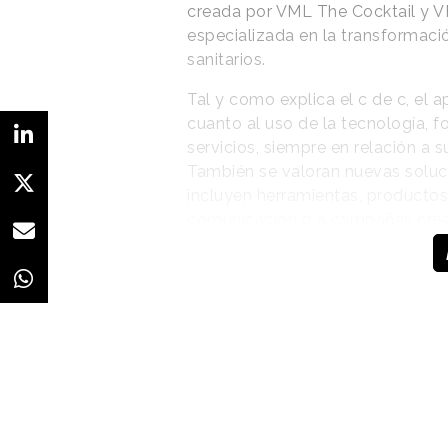
creada por VML The Cocktail y V
especializada en la transformaci
sanitarios.
Tal y como explica el c de c, el 
cuanto al uso de la tecnología, 
servicios, siempre en relación a 
También se valoran nuevas soluc
incluyen herramientas, productos
comunicación o a campañas crea
Este año, además, el apartado h
dedicada al
Mejor uso de la IA
,
contenido (en Contenido) y Data v
introducidas por la organización 
reflejar la transformación del sec
enfoca en proyectos que integran i
experiencias, herramientas o pro
ninguna campaña de las inscritas
relacionado con la recién estren