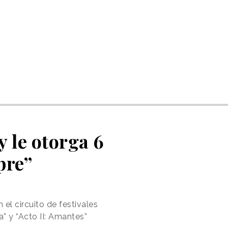
y le otorga 6
pre”
el circuito de festivales
” y “Acto II: Amantes”