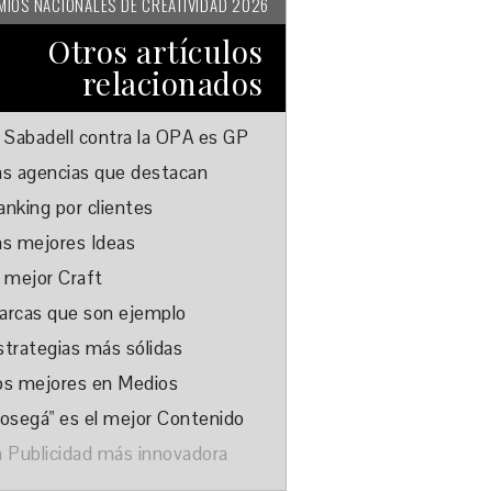
MIOS NACIONALES DE CREATIVIDAD 2026
Otros artículos
relacionados
l Sabadell contra la OPA es GP
as agencias que destacan
anking por clientes
as mejores Ideas
l mejor Craft
arcas que son ejemplo
strategias más sólidas
os mejores en Medios
Sosegá" es el mejor Contenido
a Publicidad más innovadora