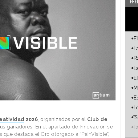
PRE
E
L
R
L
E
M
E
L
"
eatividad
2026
, organizados por el
Club de
L
sus ganadores. En el apartado de Innovación se
s que destaca el Oro otorgado a “PainVisible”,