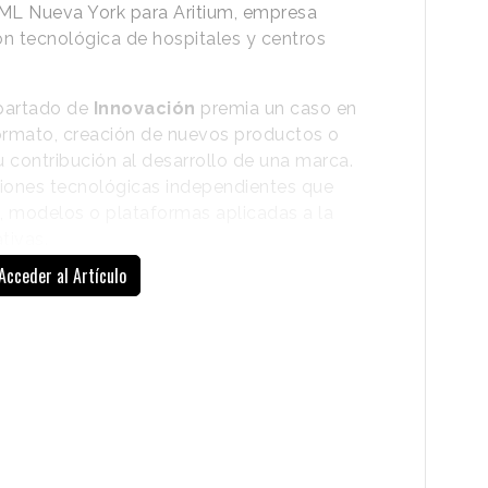
ML Nueva York para Aritium, empresa
ón tecnológica de hospitales y centros
apartado de
Innovación
premia un caso en
formato, creación de nuevos productos o
su contribución al desarrollo de una marca.
iones tecnológicas independientes que
, modelos o plataformas aplicadas a la
tivas.
a contado con una nueva subcategoría
Acceder al Artículo
 que
forma parte, junto a Creadores de
isualization (en Craft), de las nuevas divisiones
en esta edición del certamen con el objetivo de
tor. Así, mejor uso de la IA (en Innovación) se
nteligencia artificial para generar soluciones,
cesos aplicados a la comunicación. Pero
 en esta edición ha recogido un metal
ada subcategoría.