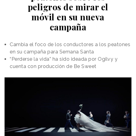
consumidores durante décadas a nivel mundial.
peligros de mirar el
móvil en su nueva
campaña
Cambia el foco de los conductores a los peatones
en su campaña para Semana Santa
“Perderse la vida” ha sido ideada por Ogilvy y
cuenta con producción de Be Sweet
“
En Levaduramadre entendemos la torrija como un
puente entre generaciones, un sabor que nos une a
todos alrededor de una mesa
", comentan desde
Levaduramadre. "
Al combinar nuestra Torrija con un
icono como Nutella, que simboliza la positividad y el
placer de compartir, hemos creado una propuesta que