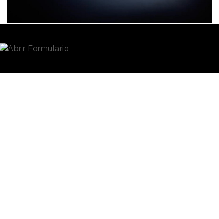
no solo busca deleitar el paladar, sino despertar esa
sonrisa y ese optimismo que solo los sabores de
siempre pueden lograr
”.
Redacción
24/03/2026 · 07:40
La unión de ambas marcas, apuntan, nace de unos
Las campañas de concienciación de la
Dirección
valores compartidos en torno a la artesanía y
General de Tráfico (DGT)
suelen centrar su
la calidad.
Señalan que la receta pone en valor la
discurso en la precaución al volante como principal
versatilidad de Nutella como ingrediente en la
herramienta para prevenir accidentes. En esta
repostería artesana de alta calidad, y el línea con la
ocasión, y de cara a los días festivos de Semana
filosofía de Levaduramadre, la marca destaca por su
Santa, pone el foco en los peatones y el impacto
herencia y su capacidad para unir a personas en
que las pantallas tiene en el uso correcto y seguro
torno al sabor.
de la vía pública.
La nueva torrija, que está disponible por tiempo
El organismo ha lanzado la campaña
“Perderse la
limitado en la red de tiendas de Levaduramadre,
vida”;
ideada por la agencia creativa
Ogilvy,
que a
supone una de las
innovaciones de producto
más
principios de 2025 resultó ganadora del
concurso
esperadas del calendario para los clientes habituales
publicitario
para gestionar las campañas de
de la marca, acostumbrados a lanzamientos
divulgación de la Seguridad Vial, comunicación
Acceder al Artículo
novedosos en este tipo en fechas señaladas.
interna y comunicación institucional de la DGT para
Cabe recordar que la marca también lanza ediciones