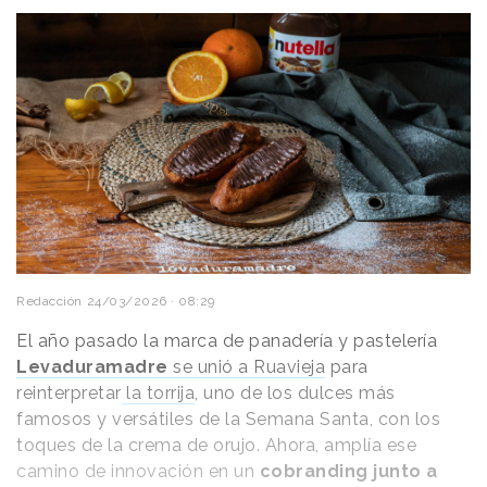
Redacción
24/03/2026 · 08:29
El año pasado la marca de panadería y pastelería
Levaduramadre
se unió a Ruavieja
para
reinterpretar
la torrija
, uno de los dulces más
famosos y versátiles de la Semana Santa, con los
toques de la crema de orujo. Ahora, amplía ese
camino de innovación en un
cobranding junto a