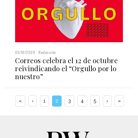
05/10/2020
Redacción
Correos celebra el 12 de octubre
reivindicando el “Orgullo por lo
nuestro”
«
‹
1
2
3
4
5
›
»