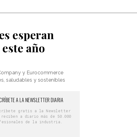
es esperan
 este año
 & Company y Eurocommerce
es, saludables y sostenibles
CRÍBETE A LA NEWSLETTER DIARIA
críbete gratis a la Newsletter
 reciben a diario más de 50.000
fesionales de la industria.