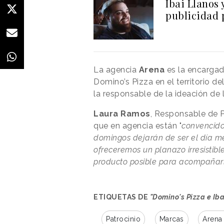
Ibai Llanos 
publicidad 
La agencia
Arena
es la encargad
Domino’s Pizza en el territorio d
la responsable de la ideación de 
Laura Ramos
, Responsable de 
que en agencia están "
convencidos
domingos dejarán de ser el día 
ofreceremos un planazo irresistib
producto posible para acompañarlo
ETIQUETAS DE
"Domino's Pizza e Ib
Patrocinio
Marcas
Arena