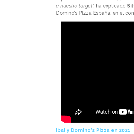
a nuestro target",
ha explicado
Si
Domino’s Pizza España, en el co
Ibai y Domino's Pizza en 2021