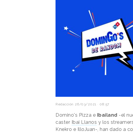
Redacción
26/03/2021 · 08:57
Domino's Pizza e
Ibailand
-el nu
caster
Ibai Llanos
y los streamers
Knekro e IlloJuan-, han dado a c