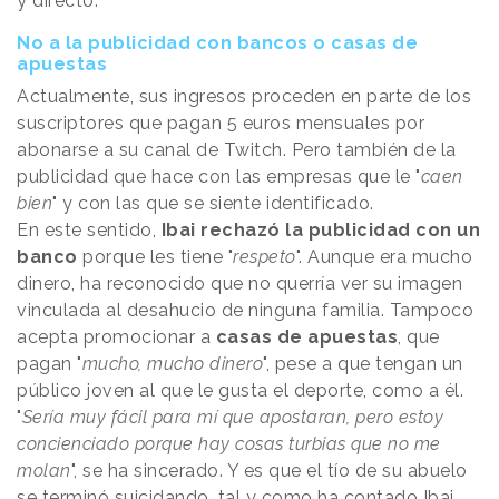
y directo.
No a la publicidad con bancos o casas de
apuestas
Actualmente, sus ingresos proceden en parte de los
suscriptores que pagan 5 euros mensuales por
abonarse a su canal de Twitch. Pero también de la
publicidad que hace con las empresas que le "
caen
bien
" y con las que se siente identificado.
En este sentido,
Ibai rechazó la publicidad con un
banco
porque les tiene "
respeto
". Aunque era mucho
dinero, ha reconocido que no querría ver su imagen
vinculada al desahucio de ninguna familia. Tampoco
acepta promocionar a
casas de apuestas
, que
pagan "
mucho, mucho dinero
", pese a que tengan un
público joven al que le gusta el deporte, como a él.
"
Sería muy fácil para mí que apostaran, pero estoy
concienciado porque hay cosas turbias que no me
molan
", se ha sincerado. Y es que el tío de su abuelo
se terminó suicidando, tal y como ha contado Ibai,