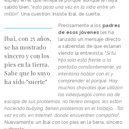
espejo en el que reflejarse porque, aunque le haya
salido bien, “
esto pasa una vez en la vida entre un
millón
”. Una cuestión, insiste Ibai, de suerte.
Precisamente a los
padres
de esos jóvenes
les ha
Ibai, con 25 años,
lanzado un mensaje directo
se ha mostrado
a sabiendas de que estarían
viendo la entrevista: “
Si tu
sincero y con los
hijo solo está frente a la
pies en la tierra.
pantalla constantemente, yo
Sabe que lo suyo
intentaría hablar con él y
ha sido "suerte"
comprender el porqué. Hay
muchos chavales que utilizan
los videojuegos como vía de
escape de sus problemas: no tienen amigos, les están
haciendo bullying, tienen problemas en el trabajo... Tal
vez es ahí, en Internet, donde encuentren compañía
”.
Nuevamente, un Ibai con los pies en la tierra, sincero