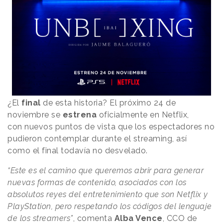
¿El
final
de esta historia? El próximo 24 de
noviembre se
estrena
oficialmente en Netflix,
con nuevos puntos de vista que los espectadores no
pudieron contemplar durante el streaming, así
como el final todavía no desvelado.
“Este es el camino que queremos abrir para generar
nuevas formas de contenido, asociados con los
absolutos reyes del entretenimiento que son Netflix y
PlayStation, pero respetando los códigos del lenguaje
de los streamers”
, comenta
Alba Vence
, CCO de