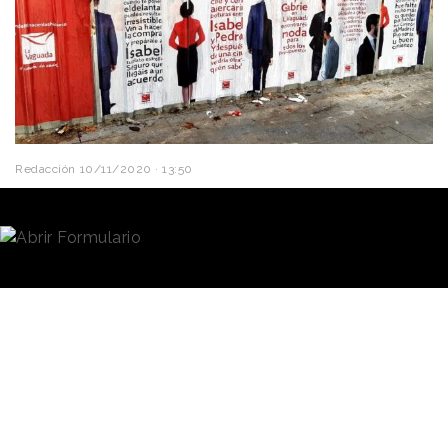
Redacción
10/11/2020 · 13:50
En los últimos meses, con la reincidencia
del coronavirus en España, los
políticos
de nuestro
país han presentado una serie de
disputas
en
cuanto al manejo de la situación sanitaria en el
ámbito territorial.
En vez de unirse para vencer
al enemigo común- la
La Vaguada se
pandemia- el
Presidente
ofrece como
del Gobierno
, Pedro
Sánchez, y la Presidenta de
lugar para que