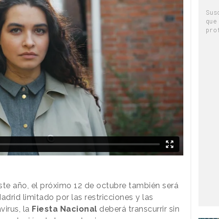
Sus
que
pro
te año, el próximo 12 de octubre también será
drid limitado por las restricciones y las
virus, la
Fiesta Nacional
deberá transcurrir sin