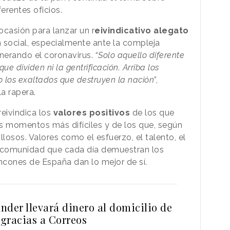
erentes oficios.
casión para lanzar un r
eivindicativo alegato
n social, especialmente ante la compleja
erando el coronavirus. “
Solo aquello diferente
e dividen ni la gentrificación. Arriba los
o los exaltados que destruyen la nación
”,
a rapera.
reivindica los
valores positivos
de los que
s momentos más difíciles y de los que, según
osos. Valores como el esfuerzo, el talento, el
 comunidad que cada día demuestran los
incones de España dan lo mejor de sí.
nder llevará dinero al domicilio de
 gracias a Correos