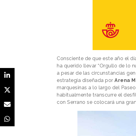
Consciente de que este año el día
ha querido llevar “Orgullo de lo n
a pesar de las circunstancias gen
estrategia diseñada por
Arena M
marquesinas a lo largo del Paseo 
habitualmente transcurre el desfi
con Serrano se colocará una gra