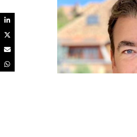
Redacción
08/06/2021 · 14:03
José Luis Arbeo
, Consultor de 
Negocio, se incorpora a
Tressis
,