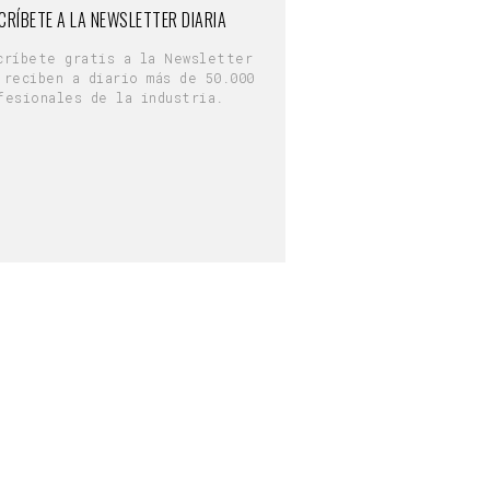
CRÍBETE A LA NEWSLETTER DIARIA
críbete gratis a la Newsletter
 reciben a diario más de 50.000
fesionales de la industria.