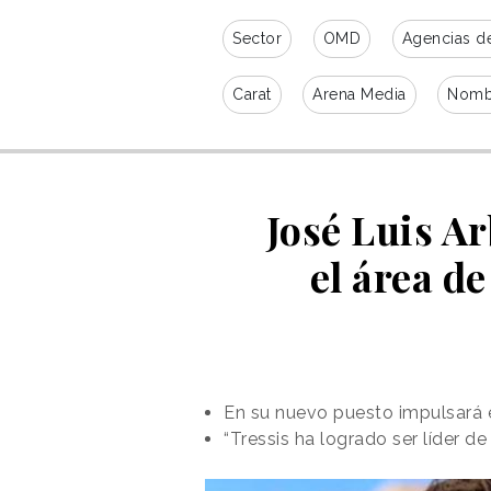
Sector
OMD
Agencias d
Carat
Arena Media
Nomb
José Luis Ar
el área d
En su nuevo puesto impulsará e
“Tressis ha logrado ser líder de