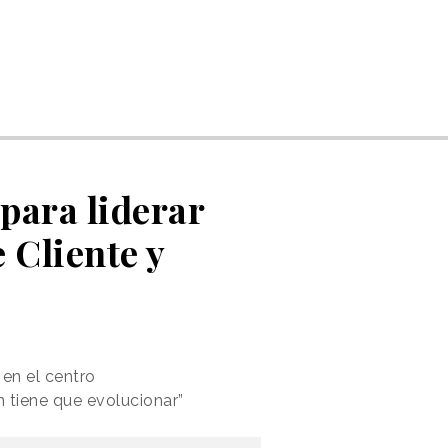
 para liderar
 Cliente y
 en el centro
ón tiene que evolucionar”