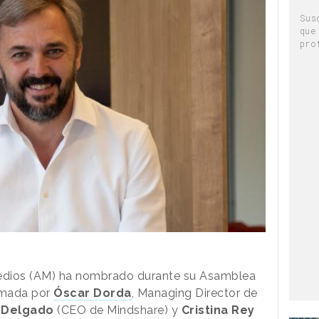
Sus
que
pro
edios (AM) ha nombrado durante su Asamblea
rmada por
Óscar Dorda
, Managing Director de
z Delgado
(CEO de Mindshare) y
Cristina Rey