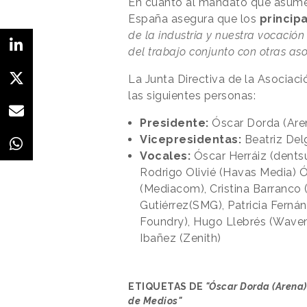
En cuanto al mandato que asume 
España asegura que los
princip
de la industria y nuestra vocación
del trabajo conjunto con otras aso
La Junta Directiva de la Asocia
las siguientes personas:
Presidente:
Óscar Dorda (Are
Vicepresidentas:
Beatriz Del
Vocales:
Óscar Herráiz (dents
Rodrigo Olivié (Havas Media) Ó
(Mediacom), Cristina Barranco 
Gutiérrez(SMG), Patricia Ferná
Foundry), Hugo Llebrés (Wavem
Ibañez (Zenith)
ETIQUETAS DE
"Óscar Dorda (Arena)
de Medios"