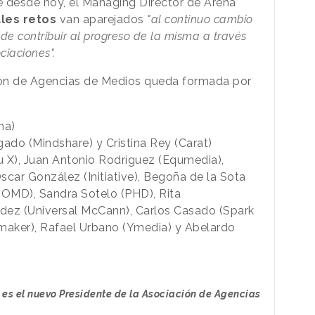
desde hoy, el Managing Director de Arena
ales retos
van aparejados
"al continuo cambio
 de contribuir al progreso de la misma a través
ciaciones".
ción de Agencias de Medios queda formada por
na)
gado (Mindshare) y Cristina Rey (Carat)
u X), Juan Antonio Rodríguez (Equmedia),
scar González (Initiative), Begoña de la Sota
(OMD), Sandra Sotelo (PHD), Rita
ndez (Universal McCann), Carlos Casado (Spark
aker), Rafael Urbano (Ymedia) y Abelardo
 es el nuevo Presidente de la Asociación de Agencias