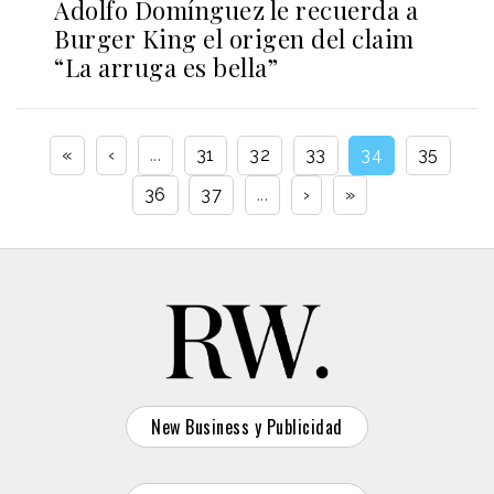
Adolfo Domínguez le recuerda a
Burger King el origen del claim
“La arruga es bella”
«
‹
...
31
32
33
34
35
36
37
...
›
»
New Business y Publicidad