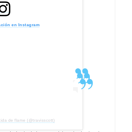
ación en Instagram
ida de flame (@travisscott)