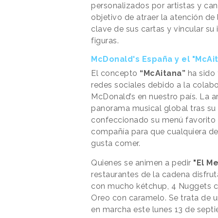
personalizados por artistas y can
objetivo de atraer la atención d
clave de sus cartas y vincular su
figuras.
McDonald's España y el "McAi
El concepto
“McAitana”
ha sido 
redes sociales debido a la colab
McDonald’s en nuestro país. La ar
panorama musical global tras su 
confeccionado su menú favorito 
compañía para que cualquiera de 
gusta comer.
Quienes se animen a pedir
"El M
restaurantes de la cadena disfru
con mucho kétchup, 4 Nuggets c
Oreo con caramelo. Se trata de 
en marcha este lunes 13 de septi