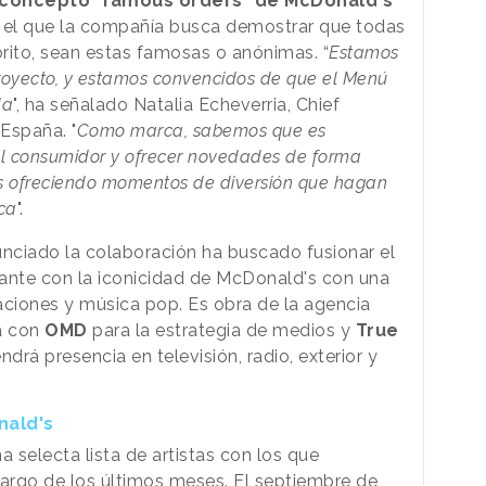
concepto "famous orders" de McDonald's
n el que la compañía busca demostrar que todas
rito, sean estas famosas o anónimas. “
Estamos
royecto, y estamos convencidos de que el Menú
da
", ha señalado Natalia Echeverria, Chief
España. "
Como marca, sabemos que es
el consumidor y ofrecer novedades de forma
 ofreciendo momentos de diversión que hagan
ca
".
nciado la colaboración ha buscado fusionar el
ntante con la iconicidad de McDonald's con una
aciones y música pop. Es obra de la agencia
a con
OMD
para la estrategia de medios y
True
drá presencia en televisión, radio, exterior y
nald's
a selecta lista de artistas con los que
largo de los últimos meses. El septiembre de