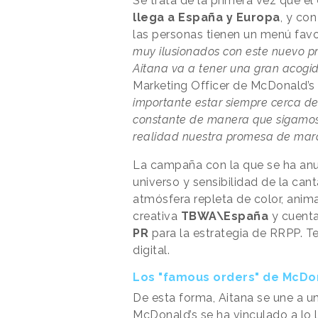
Se trata de la primera vez que el
llega a España y Europa
, y co
las personas tienen un menú favo
muy ilusionados con este nuevo p
Aitana va a tener una gran acogi
Marketing Officer de McDonald’s 
importante estar siempre cerca d
constante de manera que sigamos
realidad nuestra promesa de mar
La campaña con la que se ha anu
universo y sensibilidad de la ca
atmósfera repleta de color, anim
creativa
TBWA\España
y cuent
PR
para la estrategia de RRPP. Ten
digital.
Los "famous orders" de McDo
De esta forma, Aitana se une a un
McDonald’s se ha vinculado a lo 