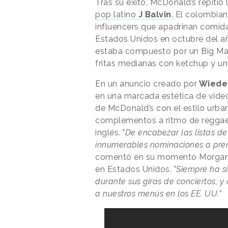
Tras su éxito, McDonald’s repitió 
pop latino
J Balvin
.
El colombiano
influencers que apadrinan comid
Estados Unidos en octubre del a
estaba compuesto por un Big Mac (e
fritas medianas con ketchup y un
En un anuncio creado por
Wieden
en una marcada estética de video
de McDonald’s con el estilo urba
complementos a ritmo de reggae
inglés. "
De encabezar las listas d
innumerables nominaciones a premi
comentó en su momento Morgan F
en Estados Unidos. "
Siempre ha s
durante sus giras de conciertos, 
a nuestros menús en los EE. UU.
”