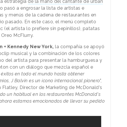
la estrategia
de la mano del cantante de urban
 pasó a engrosar la lista de artistas e
as y menús de la cadena de restaurantes en
ño pasado. En este caso, el menú completo
l artista lo prefiere sin pepinillos), patatas
 Oreo McFlurry.
 + Kennedy New York,
la compañía se apoyó
clip musical y la combinación de los colores
no del artista para presentar la hamburguesa y
ton con un diálogo que mezcla español e
e éxitos en todo el mundo hasta obtener
os, J Balvin es un ícono internacional pionero
",
latley, Director de Marketing de McDonald's
ido un habitual en los restaurantes McDonald's
y ahora estamos emocionados de llevar su pedido