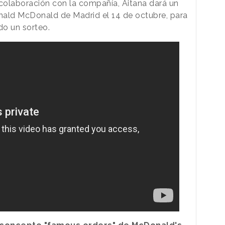
colaboración con la compañía, Aitana dará un
onald McDonald de Madrid el 14 de octubre, para
do un sorteo.